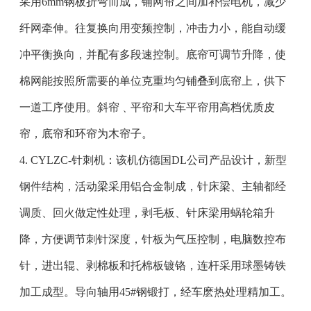
采用6mm钢板折弯而成，铺网帘之间加补偿电机，减少
纤网牵伸。往复换向用变频控制，冲击力小，能自动缓
冲平衡换向，并配有多段速控制。底帘可调节升降，使
棉网能按照所需要的单位克重均匀铺叠到底帘上，供下
一道工序使用。斜帘﹑平帘和大车平帘用高档优质皮
帘，底帘和环帘为木帘子。
4. CYLZC-针刺机：该机仿德国DL公司产品设计，新型
钢件结构，活动梁采用铝合金制成，针床梁、主轴都经
调质、回火做定性处理，剥毛板、针床梁用蜗轮箱升
降，方便调节刺针深度，针板为气压控制，电脑数控布
针，进出辊、剥棉板和托棉板镀铬，连杆采用球墨铸铁
加工成型。导向轴用45#钢锻打，经车麽热处理精加工。