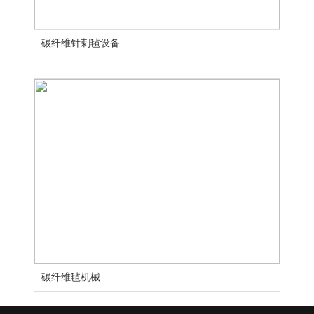
碳纤维针刺毡设备
碳纤维毡机械