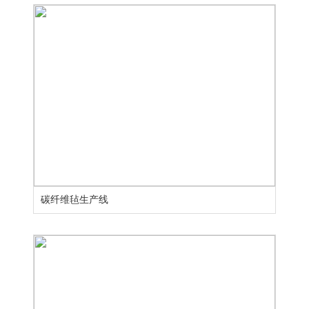
碳纤维毡生产线