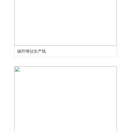
碳纤维毡生产线