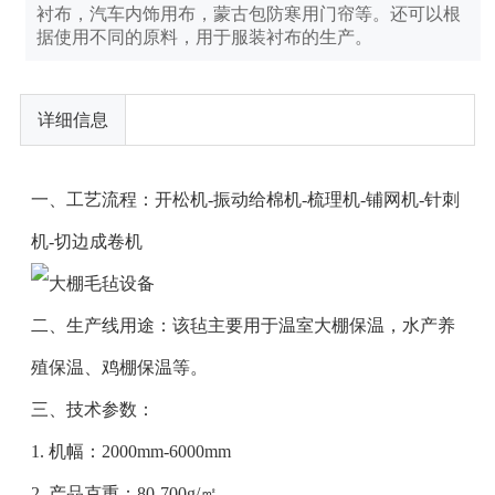
衬布，汽车内饰用布，蒙古包防寒用门帘等。还可以根
据使用不同的原料，用于服装衬布的生产。
详细信息
一、工艺流程：开松机-振动给棉机-梳理机-铺网机-针刺
机-切边成卷机
二、生产线用途：该毡主要用于温室大棚保温，水产养
殖保温、鸡棚保温等。
三、技术参数：
1. 机幅：2000mm-6000mm
2. 产品克重：80-700g/㎡