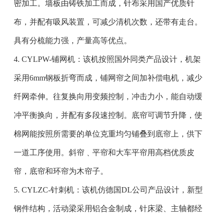
密加工。墙板由铸铁加工而成，针布采用国产优质针
布，并配有吸风装置，可减少清机次数，还带有走台。
具有分梳能力强，产量高等优点。
4. CYLPW-铺网机：该机按照国外同类产品设计，机架
采用6mm钢板折弯而成，铺网帘之间加补偿电机，减少
纤网牵伸。往复换向用变频控制，冲击力小，能自动缓
冲平衡换向，并配有多段速控制。底帘可调节升降，使
棉网能按照所需要的单位克重均匀铺叠到底帘上，供下
一道工序使用。斜帘﹑平帘和大车平帘用高档优质皮
帘，底帘和环帘为木帘子。
5. CYLZC-针刺机：该机仿德国DL公司产品设计，新型
钢件结构，活动梁采用铝合金制成，针床梁、主轴都经