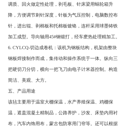
调质、回火做定性处理，剥毛板、针床梁用蜗轮箱升
降，方便调节刺针深度，针板为气压控制，电脑数控布
针，进出辊、剥棉板和托棉板镀铬，连杆采用球墨铸铁
加工成型。导向轴用45#钢锻打，经车麽热处理精加工。
6. CYLCQ-切边成卷机：该机为钢板结构，机架由整块
钢板焊接制作而成，集传动和操作系统于一体。纵向三
把硬切刀分切，横向一把飞刀由电子计米器控制。构造
简洁、美观、大方。
五、产品用途
该毡主要用于温室大棚保温，水产养殖保温、鸡棚保
温，遮盖混凝土精制品，公路养护，沙发、床垫内用衬
布，汽车内饰用布，蒙古包防寒用门帘等。还可以根据