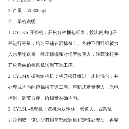
3. 产量：50-300kg/h
四、单机说明
1. CYLKS-开松机：开松各种捆包纤维，按比例由电子
秤进行称量，均匀平铺在混棉帘上。各种不同纤维被放
入水平输送帘，经压棉辊和对辊罗拉喂入，经高速打手
开松后由输棉风机送到下道工序。
2. CYLMX-振动给棉机：将开松纤维进一步松混合，并
处理成均匀的筵棉供下道工序。容积式定量喂入，光电
控制、调节方便、给棉量准确均匀。
3. CYLSL-梳理机：该机为双锡林、双道夫、四杂乱、
罗拉剥取。该机所有辊筒都经调质和定性处理后，再精