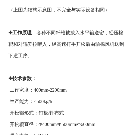
（上图为结构示意图，不完全与实际设备相同）
✤工作原理
：各种不同纤维被放入水平输送帘，经压棉
辊和对辊罗拉喂入，经高速打手开松后由输棉风机送到
下道工序。
✤技术参数：
工作宽度：400mm-2200mm
生产能力：≤500kg/h
开松辊形式：钉板/针布式
开松辊直径：Φ400mm/Φ500mm/Φ600mm