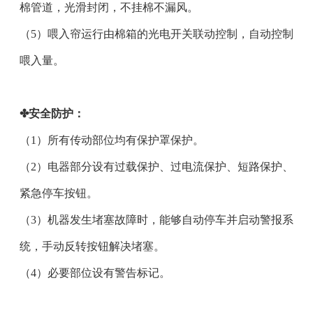
棉管道，光滑封闭，不挂棉不漏风。
（5）喂入帘运行由棉箱的光电开关联动控制，自动控制
喂入量。
✤安全防护：
（1）所有传动部位均有保护罩保护。
（2）电器部分设有过载保护、过电流保护、短路保护、
紧急停车按钮。
（3）机器发生堵塞故障时，能够自动停车并启动警报系
统，手动反转按钮解决堵塞。
（4）必要部位设有警告标记。