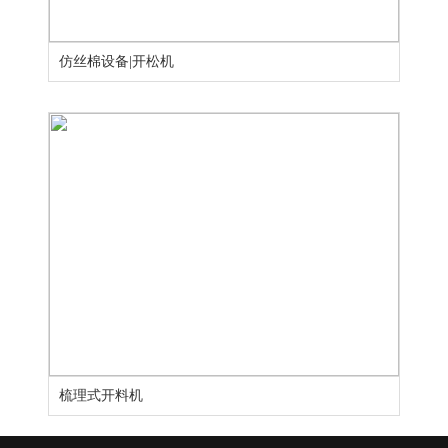
仿丝棉设备|开松机
梳理式开料机