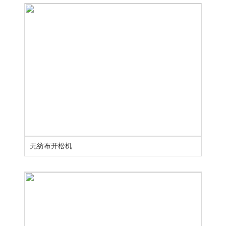
无纺布开松机