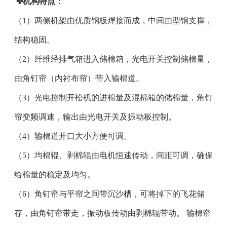
✤机构特点：
（1）两侧机架由优质钢板焊接而成，中间由型钢支撑，
结构稳固。
（2）纤维经排气箱进入储棉箱，光电开关控制储棉量，
由角钉帘（内衬布帘）带入输棉道。
（3）光电控制开松机的进棉量及混棉箱的储棉量，角钉
帘变频调速，输出由光电开关及振动板控制。
（4）输棉道开口大小方便可调。
（5）均棉辊、剥棉辊由电机恒速传动，间距可调，确保
给棉量的稳定及均匀。
（6）角钉帘与平帘之间带沉沙槽，可将掉下的飞花储
存，由角钉帘带走，振动板传动由剥棉辊带动。 输棉帘