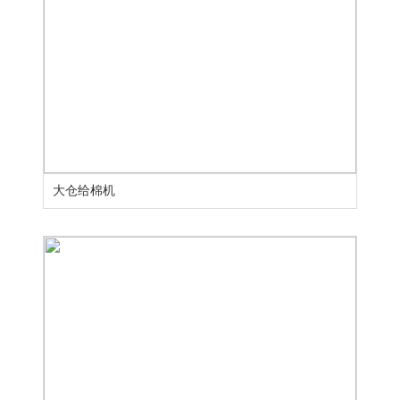
大仓给棉机