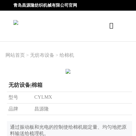
青岛昌源隆纺织机械有限公司官网
网站首页
>
无纺布设备
>
给棉机
无纺设备|棉箱
CYLMX
型号
品牌
昌源隆
通过振动板和光电的控制使给棉机能定量、均匀地把原
料输送给梳理机。